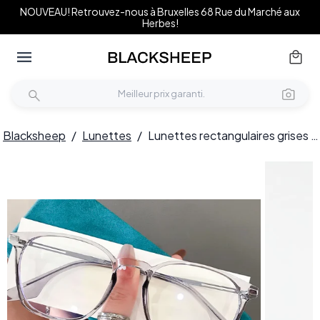
NOUVEAU! Retrouvez-nous à Bruxelles 68 Rue du Marché aux
Herbes!
Blacksheep
/
Lunettes
/
Lunettes rectangulaires grises TR90 #BS0406-0595