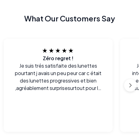
What Our Customers Say
★★★★★
Zéro regret !
Je suis trés satisfaite des lunettes
J
pourtant j avais un peu peur car c était
int
des lunettes progressives et bien
e
,agréablement surprisesurtout pour le
s
prix!merci
or