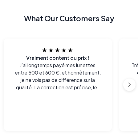
What Our Customers Say
★★★★★
Vraiment content du prix !
J’ai longtemps payé mes lunettes
Tr
entre 500 et 600 €, et honnêtement,
je ne vois pas de différence sur la
qualité. La correction est précise, les
montures sont correctes et le confort
est là.