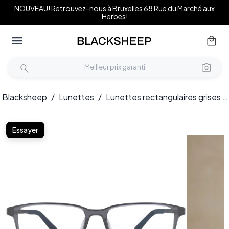
NOUVEAU! Retrouvez-nous à Bruxelles 68 Rue du Marché aux
Herbes!
Blacksheep
/
Lunettes
/
Lunettes rectangulaires grises TR90 #BS0620-0236
Essayer