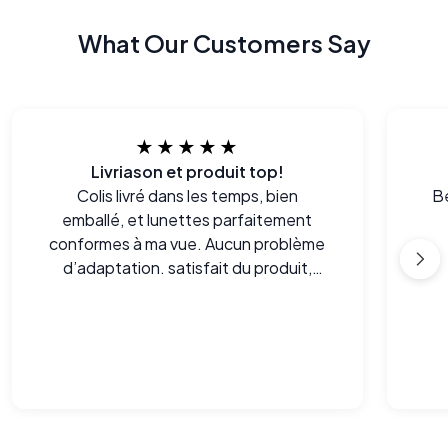
What Our Customers Say
★★★★★
Livriason et produit top!
Colis livré dans les temps, bien
Be
emballé, et lunettes parfaitement
conformes à ma vue. Aucun problème
d’adaptation. satisfait du produit,
surtout au vu du prix.