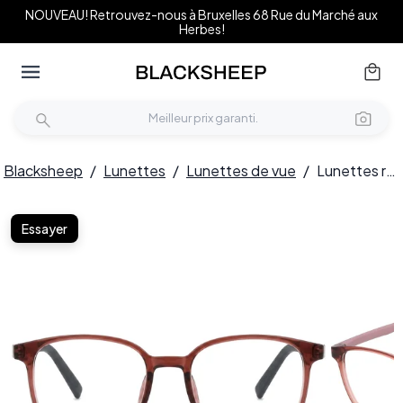
NOUVEAU! Retrouvez-nous à Bruxelles 68 Rue du Marché aux
Herbes!
Blacksheep
/
Lunettes
/
Lunettes de vue
/
Lunettes rectangulaires rouges TR90 #BS0620-0243
Essayer