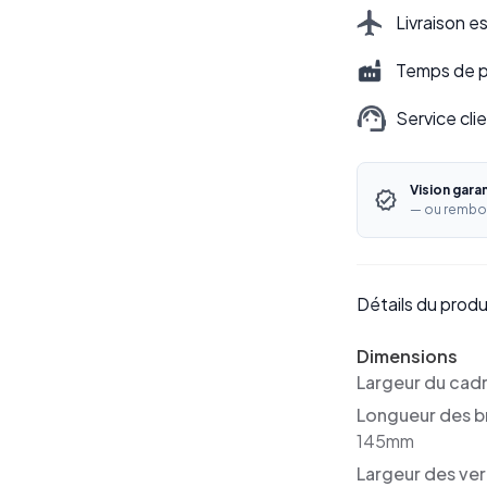
Livraison e
Temps de pr
Service cli
Vision gara
— ou rembo
Détails du produ
Dimensions
Largeur du cad
Longueur des b
145mm
Largeur des ver