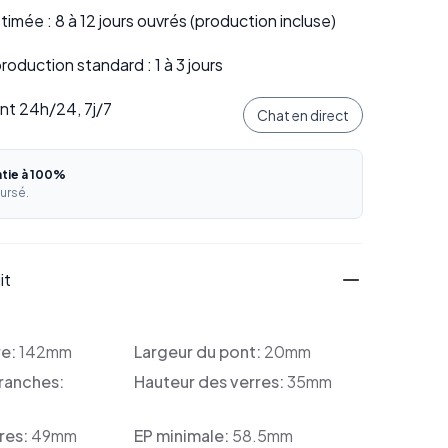
stimée : 8 à 12 jours ouvrés (production incluse)
oduction standard : 1 à 3 jours
ent 24h/24, 7j/7
Chat en direct
ntie à 100%
ursé.
it
re:
142mm
Largeur du pont:
20mm
ranches:
Hauteur des verres:
35mm
res:
49mm
EP minimale:
58.5mm