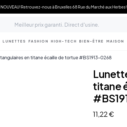
NOUVEAU! Retrouvez-nous à Bruxelles 68 Rue du Marché aux Herbes!
LUNETTES
FASHION
HIGH-TECH
BIEN-ÊTRE
MAISON
tangulaires en titane écaille de tortue #BS1913-0268
Lunett
titane 
#BS19
11
,
22
€