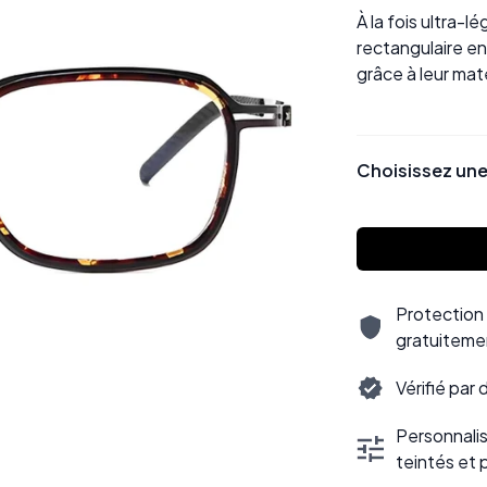
À la fois ultra-l
rectangulaire e
grâce à leur mat
Choisissez une
Protection 
gratuiteme
Vérifié par
Personnalisa
teintés et 