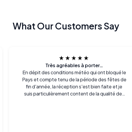
What Our Customers Say
★★★★★
Très agréables à porter…
En dépit des conditions météo qui ont bloqué le
Pays et compte tenu de la période des fêtes de
fin d'année, la réception s'est bien faite et je
suis particulièrement content de la qualité des
lunettes avec lesquelles je n'ai eu aucun
problème d'adaptation. Très agréables à porter.