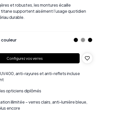
égères et robustes, les montures écaille
n titane supportent aisément l’usage quotidien
ériau durable.
 couleur
Configurez vos verres
UV400, anti-rayures et anti-reflets incluse
nt
 des opticiens diplômés
tion illimitée – verres clairs, anti-lumière bleue,
plus encore