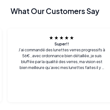
What Our Customers Say
★★★★★
Super!!
J’ai commandé des lunettes verres progressifs à
56€ , avec ordonnance bien détaillée, je suis
bluffée par la qualité des verres, ma vision est
bien meilleure qu’avec mes lunettes faites il y a
un an par une enseigne payée plus de 300€, la
livraison a mis plus d’un mois et demi, mais
franchement ça vaut le coup, je recommande,
bravo !