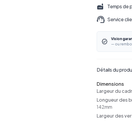
Temps de pr
Service cli
Vision gara
— ou rembo
Détails du produ
Dimensions
Largeur du cad
Longueur des b
142mm
Largeur des ver