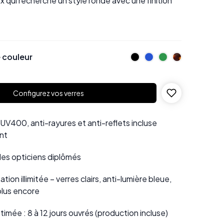
x qui recherche un style ronde avec une finition
 couleur
Configurez vos verres
UV400, anti-rayures et anti-reflets incluse
nt
 des opticiens diplômés
tion illimitée – verres clairs, anti-lumière bleue,
plus encore
stimée : 8 à 12 jours ouvrés (production incluse)