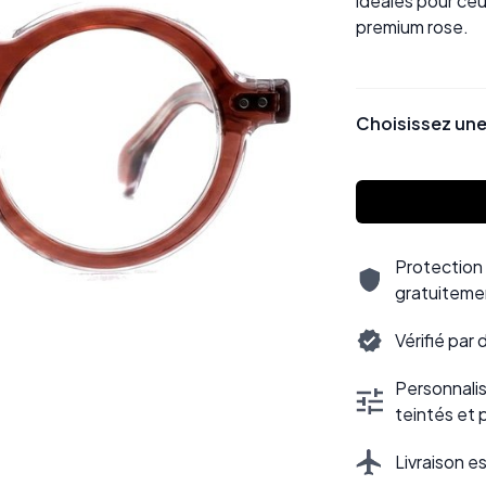
idéales pour ceu
premium rose.
Choisissez une
Protection 
gratuiteme
Vérifié par
Personnalisa
teintés et 
Livraison e