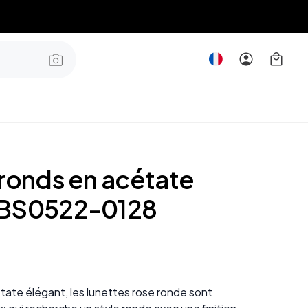
 ronds en acétate
#BS0522-0128
ate élégant, les lunettes rose ronde sont