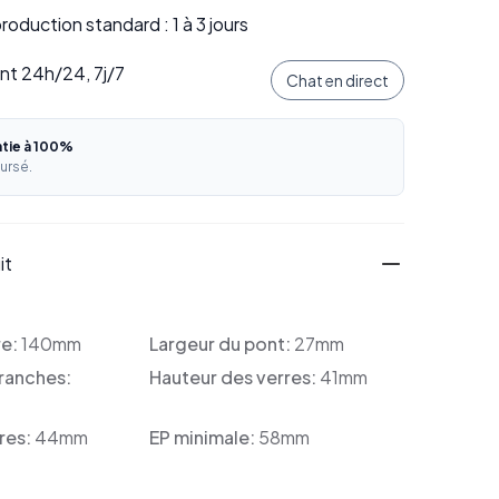
oduction standard : 1 à 3 jours
ent 24h/24, 7j/7
Chat en direct
ntie à 100%
ursé.
it
re:
140mm
Largeur du pont:
27mm
ranches:
Hauteur des verres:
41mm
res:
44mm
EP minimale:
58mm