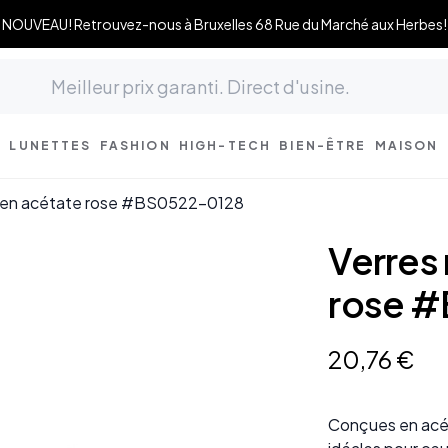
NOUVEAU! Retrouvez-nous à Bruxelles 68 Rue du Marché aux Herbes!
LUNETTES
FASHION
HIGH-TECH
BIEN-ÊTRE
MAISON
s en acétate rose #BS0522-0128
Verres
rose 
20
,
76
€
Conçues en acét