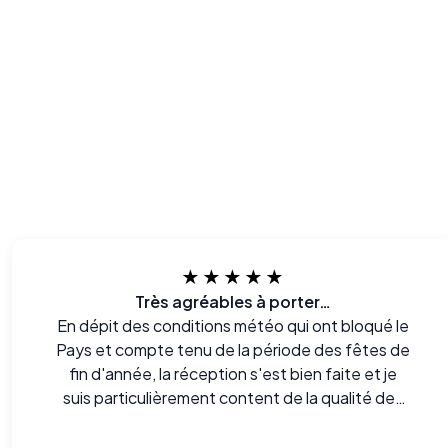
★★★★★
Très agréables à porter…
En dépit des conditions météo qui ont bloqué le
Pays et compte tenu de la période des fêtes de
fin d'année, la réception s'est bien faite et je
suis particulièrement content de la qualité des
lunettes avec lesquelles je n'ai eu aucun
problème d'adaptation. Très agréables à porter.