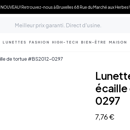
NOUVEAU! Retrouvez-nous à Bruxelles 68 Rue du Marché aux Herbes!
LUNETTES
FASHION
HIGH-TECH
BIEN-ÊTRE
MAISON
aille de tortue #BS2012-0297
Lunett
écaill
0297
7
,
76
€