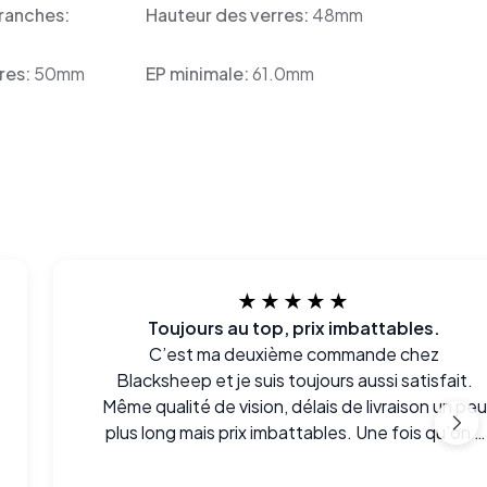
ranches:
Hauteur des verres:
48mm
res:
50mm
EP minimale:
61.0mm
★★★★★
Toujours au top, prix imbattables.
C’est ma deuxième commande chez
Blacksheep et je suis toujours aussi satisfait.
Même qualité de vision, délais de livraison un peu
plus long mais prix imbattables. Une fois qu’on a
essayé, difficile de revenir en arrière.