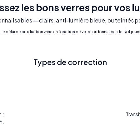
ssez les bons verres pour vos l
nnalisables — clairs, anti-lumière bleue, ou teintés p
* Le délai de production varie en fonction de votre ordonnance: de 1 à 4 jours
Types de correction
 :
Transi
n.