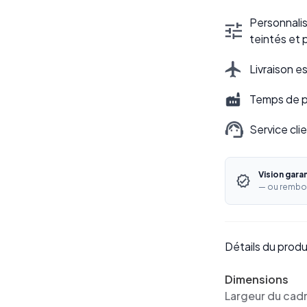
Personnalisa
teintés et 
Livraison e
Temps de pr
Service cli
Vision gara
— ou rembo
Détails du produ
Dimensions
Largeur du cad