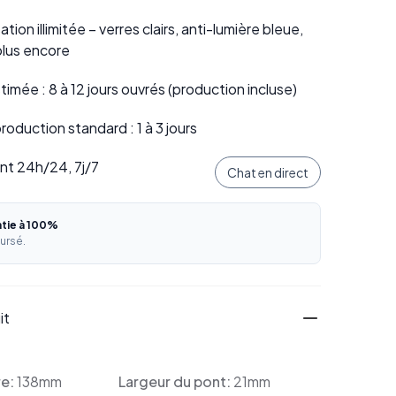
tion illimitée – verres clairs, anti-lumière bleue,
plus encore
stimée : 8 à 12 jours ouvrés (production incluse)
oduction standard : 1 à 3 jours
ent 24h/24, 7j/7
Chat en direct
ntie à 100%
ursé.
it
re:
138mm
Largeur du pont:
21mm