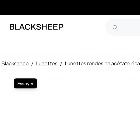
Blacksheep
/
Lunettes
/
Lunettes rondes en acétate éc
Essayer