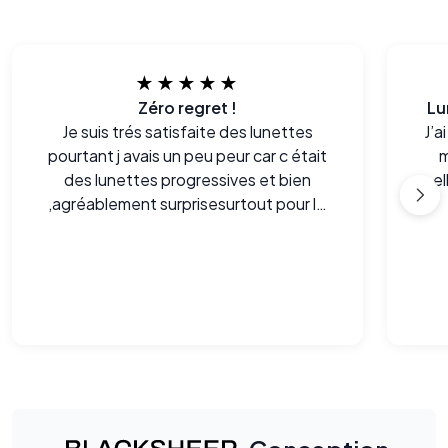
★★★★★
Zéro regret !
Lu
Je suis trés satisfaite des lunettes
J’a
pourtant j avais un peu peur car c était
m
des lunettes progressives et bien
el
,agréablement surprisesurtout pour le
prix!merci
con