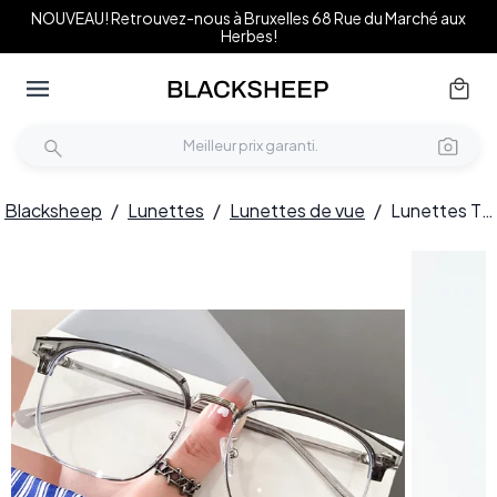
NOUVEAU! Retrouvez-nous à Bruxelles 68 Rue du Marché aux
Herbes!
Blacksheep
/
Lunettes
/
Lunettes de vue
/
Lunettes TR90 grises semi-cerclées #BS0406-0607