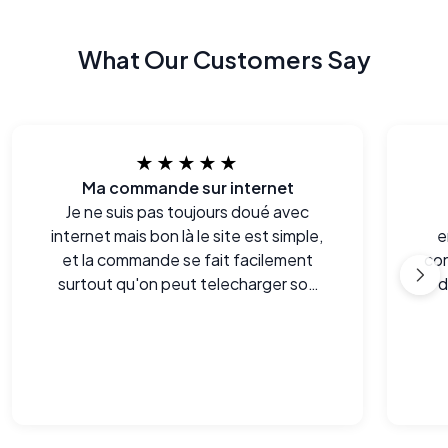
What Our Customers Say
★★★★★
Ma commande sur internet
Je ne suis pas toujours doué avec
internet mais bon là le site est simple,
e
et la commande se fait facilement
co
surtout qu'on peut telecharger son
d
ordonnance. Tout est bien expliqué.