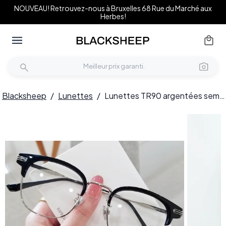
NOUVEAU! Retrouvez-nous à Bruxelles 68 Rue du Marché aux
Herbes!
Blacksheep
/
Lunettes
/
Lunettes TR90 argentées semi-cerclées #BS0406-0455