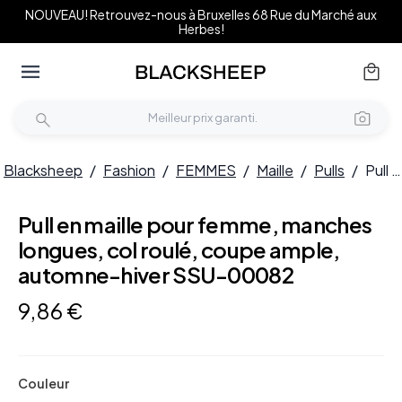
NOUVEAU! Retrouvez-nous à Bruxelles 68 Rue du Marché aux
Herbes!
Blacksheep
/
Fashion
/
FEMMES
/
Maille
/
Pulls
/
Pull en maille pour femme, manches longues, col roulé, coupe ample, automne-hiver SSU-00082
Pull en maille pour femme, manches
longues, col roulé, coupe ample,
automne-hiver SSU-00082
9
,
86
€
Couleur