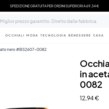
SPEDIZIONE GRATUITA PER ORDINI SUPERIORI A 69,34 €
OCCHIALI
MODA
TECNOLOGIA
BENESSERE
CASA
acetato nero #BS2607-0082
Occhial
in ace
0082
12
,
94
€