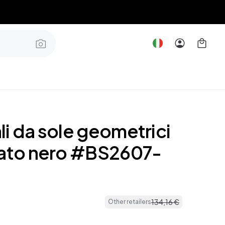
i da sole geometrici
tato nero #BS2607-
134
,
16
€
Other retailers