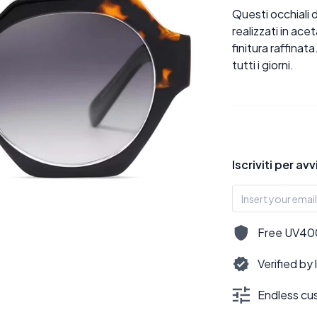
Questi occhiali 
realizzati in ace
finitura raffinat
tutti i giorni.
Iscriviti per av
Free UV400,
Verified by
Endless cus