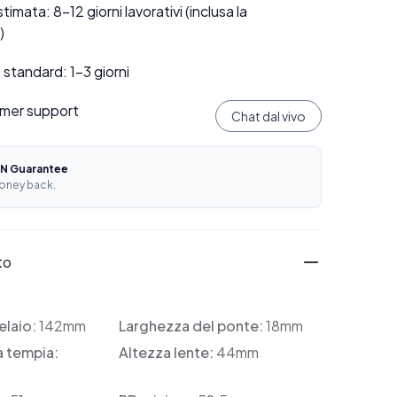
mata: 8–12 giorni lavorativi (inclusa la
)
standard: 1–3 giorni
mer support
Chat dal vivo
N Guarantee
oney back.
to
elaio:
142mm
Larghezza del ponte:
18mm
a tempia:
Altezza lente:
44mm