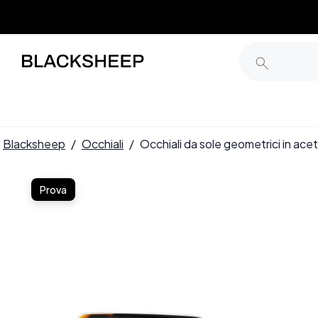
Blacksheep
/
Occhiali
/
Occhiali da sole geometrici in 
Prova