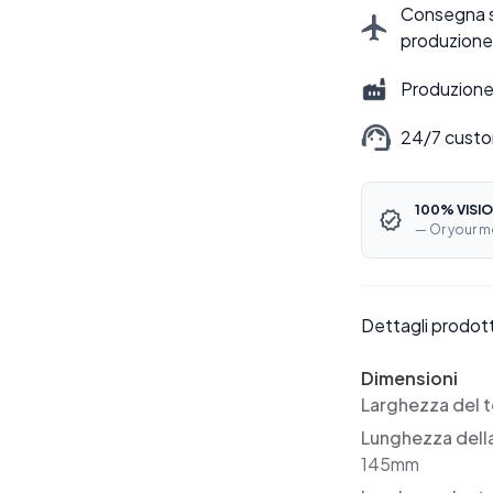
Consegna sti
produzione
Produzione 
24/7 custo
100% VISIO
— Or your m
Dettagli prodot
Dimensioni
Larghezza del t
Lunghezza dell
145mm