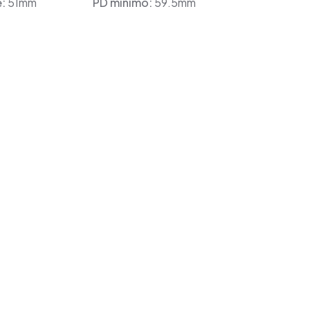
e:
51mm
PD minimo:
59.5mm