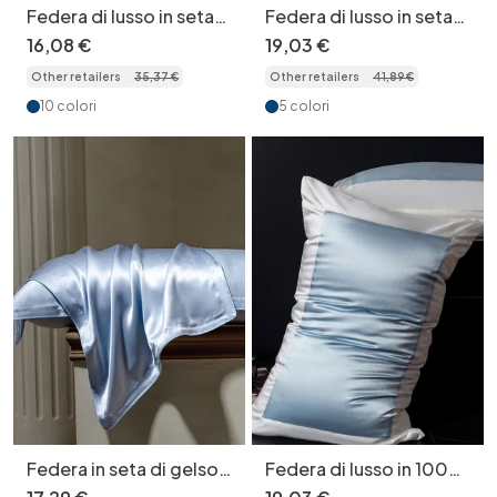
Federa di lusso in seta
Federa di lusso in seta
Mulberry 40 Momme
di gelso di grado 6A,
16
,
08
€
19
,
03
€
con bordino a
40 momme - 1 pezzo
Other retailers
35
,
37
€
Other retailers
41
,
89
€
contrasto - 1 pezzo
10 colori
5 colori
Federa in seta di gelso
Federa di lusso in 100%
di grado 6A, 40
seta 40 Momme - 1