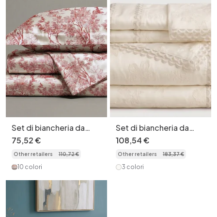
Set di biancheria da
Set di biancheria da
letto in seta di gelso di
letto di lusso in
75
,
52
€
108
,
54
€
alta qualità, composto
jacquard floreale a 4
Other retailers
110
,
72
€
Other retailers
183
,
37
€
da 4 pezzi -
pezzi con bordo
Copripiumino stampato
smerlato
10 colori
3 colori
di alta qualità