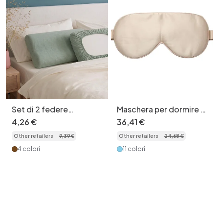
Set di 2 federe
Maschera per dormire in
universali trapuntate in
seta di gelso Premium
4
,
26
€
36
,
41
€
morbidissimo cotone -
19 Momme – Morbida e
Other retailers
9
,
39
€
Other retailers
24
,
68
€
Copricuscino da
traspirante
viaggio igienico
4 colori
11 colori