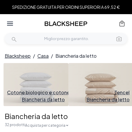
SPEDIZIONE GRATUITA PER ORDINI SUPERIORI A 69,52 €
Blacksheep
/
Casa
/
Biancheria da letto
Cotone biologico e cotone
Tencel
Biancheria da letto
Biancheria da letto
Biancheria da letto
32 prodotti
Acquista per categoria