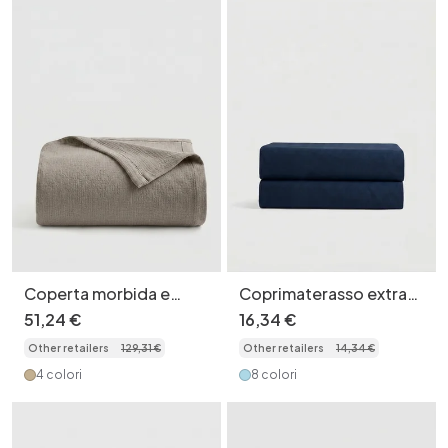
Coperta morbida e
Coprimaterasso extra
traspirante in misto
large impermeabile e
51
,
24
€
16
,
34
€
cotone e lino, lavabile in
traspirante in poliestere
Other retailers
129
,
31
€
Other retailers
14
,
34
€
lavatrice.
spazzolato, leggero e
idrorepellente.
4 colori
8 colori