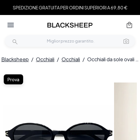
SPEDIZIONE GRATUITA PER ORDINI SUPERIORI A 69,80 €
Blacksheep
/
Occhiali
/
Occhiali
/
Occhiali da sole ovali neri in TR90 #BS0824-0130
Prova