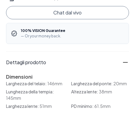
Chat dal vivo
100% VISION Guarantee
— Or your money back.
Dettagli prodotto
Dimensioni
Larghezza del telaio:
146mm
Larghezza del ponte:
20mm
Lunghezza della tempia:
Altezza lente:
38mm
145mm
Larghezza lente:
51mm
PD minimo:
61.5mm