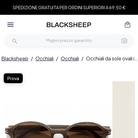
SPEDIZIONE GRATUITA PER ORDINI SUPERIORI A 69,50 €
Blacksheep
/
Occhiali
/
Occhiali
/
Occhiali da sole ovali in TR90 marrone #BS0824-0135
Prova