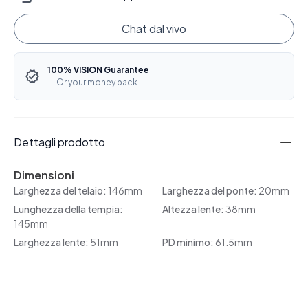
Chat dal vivo
100% VISION Guarantee
— Or your money back.
Dettagli prodotto
Dimensioni
Larghezza del telaio:
146mm
Larghezza del ponte:
20mm
Lunghezza della tempia:
Altezza lente:
38mm
145mm
Larghezza lente:
51mm
PD minimo:
61.5mm