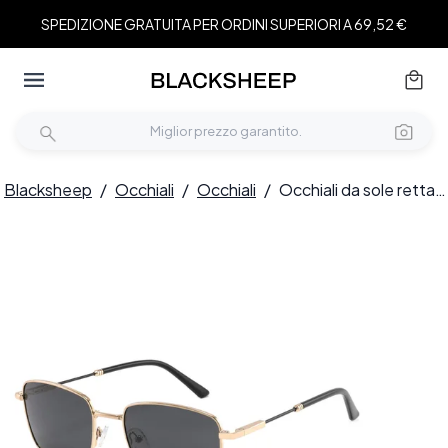
SPEDIZIONE GRATUITA PER ORDINI SUPERIORI A 69,52 €
Blacksheep
/
Occhiali
/
Occhiali
/
Occhiali da sole rettangolari in metallo dorato #BS2012-1972