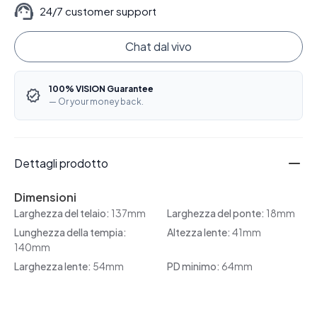
24/7 customer support
Chat dal vivo
100% VISION Guarantee
— Or your money back.
Dettagli prodotto
Dimensioni
Larghezza del telaio:
137mm
Larghezza del ponte:
18mm
Lunghezza della tempia:
Altezza lente:
41mm
140mm
Larghezza lente:
54mm
PD minimo:
64mm