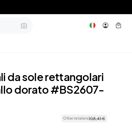
i da sole rettangolari
allo dorato #BS2607-
108
,
41
€
Other retailers