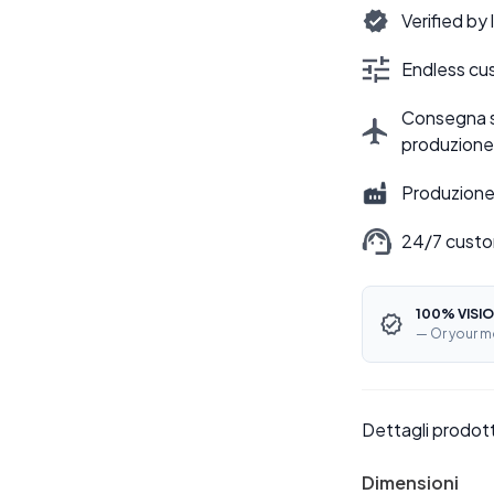
Verified by
Endless cus
Consegna sti
produzione
Produzione 
24/7 custo
100% VISIO
— Or your m
Dettagli prodot
Dimensioni