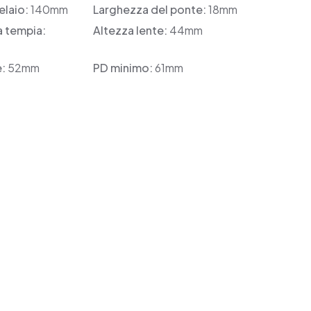
elaio:
140mm
Larghezza del ponte:
18mm
a tempia:
Altezza lente:
44mm
e:
52mm
PD minimo:
61mm