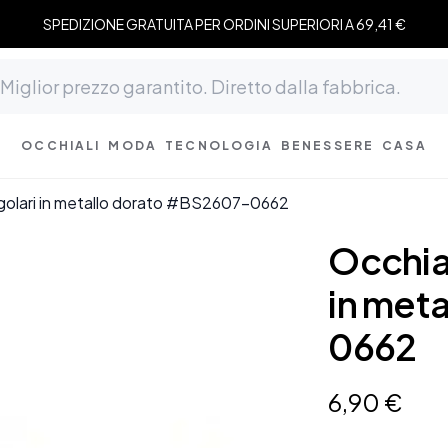
SPEDIZIONE GRATUITA PER ORDINI SUPERIORI A 69,41 €
OCCHIALI
MODA
TECNOLOGIA
BENESSERE
CASA
ngolari in metallo dorato #BS2607-0662
Occhial
in met
0662
6
,
90
€