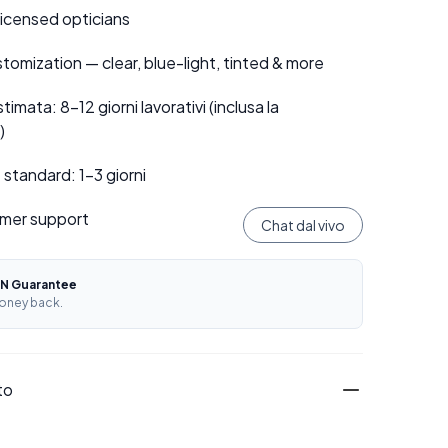
 licensed opticians
tomization — clear, blue-light, tinted & more
mata: 8–12 giorni lavorativi (inclusa la
)
standard: 1–3 giorni
mer support
Chat dal vivo
N Guarantee
oney back.
to