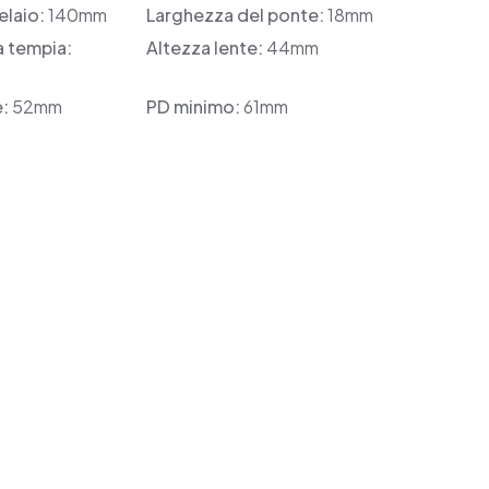
elaio:
140mm
Larghezza del ponte:
18mm
a tempia:
Altezza lente:
44mm
e:
52mm
PD minimo:
61mm