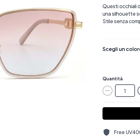
Questi occhiali 
una silhouette se
Stile senza comp
Scegli un color
Quantità
Free UV400,