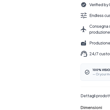
Verified by
Endless cus
Consegna sti
produzione
Produzione 
24/7 custo
100% VISIO
— Or your m
Dettagli prodot
Dimensioni