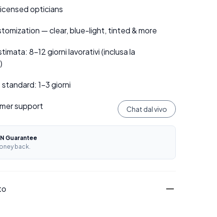
 licensed opticians
tomization — clear, blue-light, tinted & more
mata: 8–12 giorni lavorativi (inclusa la
)
standard: 1–3 giorni
mer support
Chat dal vivo
N Guarantee
oney back.
to