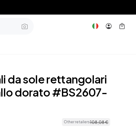
i da sole rettangolari
allo dorato #BS2607-
108
,
08
€
Other retailers