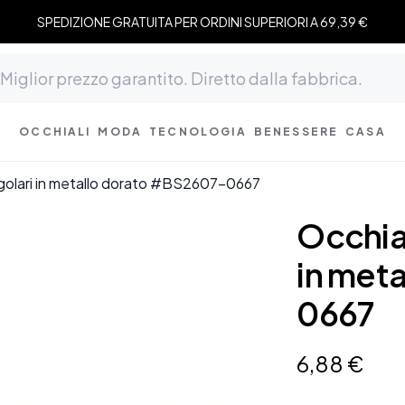
SPEDIZIONE GRATUITA PER ORDINI SUPERIORI A 69,39 €
OCCHIALI
MODA
TECNOLOGIA
BENESSERE
CASA
ngolari in metallo dorato #BS2607-0667
Occhial
in met
0667
6
,
88
€