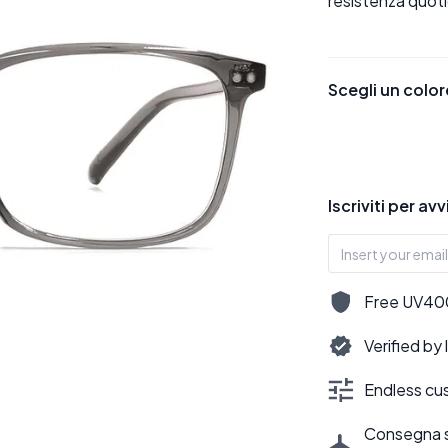
resistenza quoti
Scegli un color
Iscriviti per av
Free UV400,
Verified by
Endless cus
Consegna sti