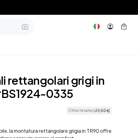
i rettangolari grigi in
#BS1924-0335
77
,
97
€
Other retailers
bile, la montatura rettangolare grigia in TR90 offre