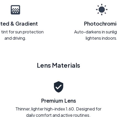
nted & Gradient
Photochromi
 tint for sun protection
Auto-darkens in sunli
and driving.
lightens indoors
Lens Materials
Premium Lens
Thinner, lighter high-index 1.60. Designed for
daily comfort and active routines.