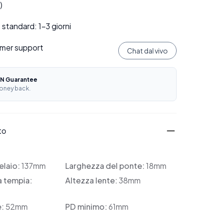
)
standard: 1–3 giorni
mer support
Chat dal vivo
N Guarantee
oney back.
to
elaio:
137mm
Larghezza del ponte:
18mm
a tempia:
Altezza lente:
38mm
e:
52mm
PD minimo:
61mm