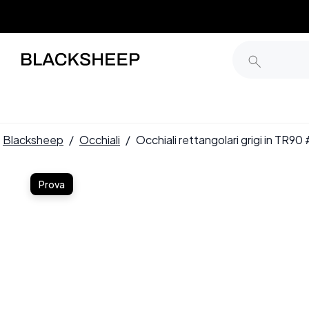
Blacksheep
/
Occhiali
/
Occhiali rettangolari grigi in TR
Prova