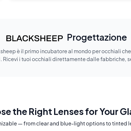
Progettazione
sheep è il primo incubatore al mondo per occhiali che of
 Ricevi i tuoi occhiali direttamente dalle fabbriche, s
e the Right Lenses for Your G
mizable — from clear and blue-light options to tinted l