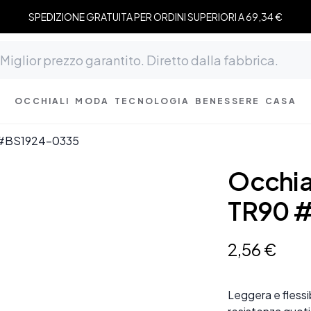
SPEDIZIONE GRATUITA PER ORDINI SUPERIORI A 69,34 €
OCCHIALI
MODA
TECNOLOGIA
BENESSERE
CASA
90 #BS1924-0335
Occhial
TR90 
2
,
56
€
Leggera e flessi