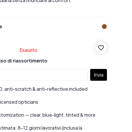
diana senza rinunciare al comfort.
e
Esaurito
viso di riassortimento
Invia
 anti-scratch & anti-reflective included
 licensed opticians
tomization — clear, blue-light, tinted & more
mata: 8–12 giorni lavorativi (inclusa la