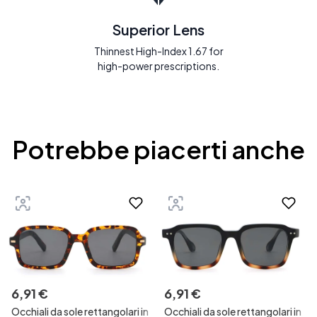
Superior Lens
Thinnest High-Index 1.67 for
high-power prescriptions.
Potrebbe piacerti anche
6
,
91
€
6
,
91
€
Occhiali da sole rettangolari in
Occhiali da sole rettangolari in