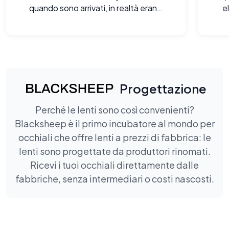
quando sono arrivati, in realtà erano
e
molto meglio di quanto mi aspettassi,
sia alla vista che al tatto. Davvero
impressionato.
Progettazione
Perché le lenti sono così convenienti?
Blacksheep è il primo incubatore al mondo per
occhiali che offre lenti a prezzi di fabbrica: le
lenti sono progettate da produttori rinomati.
Ricevi i tuoi occhiali direttamente dalle
fabbriche, senza intermediari o costi nascosti.