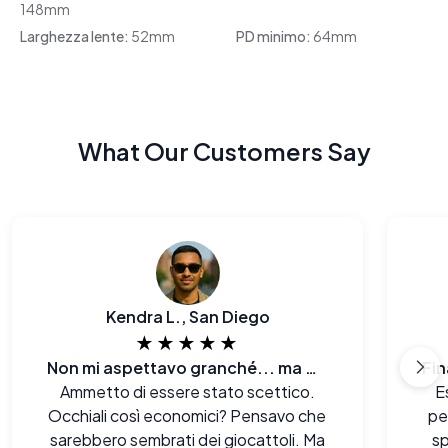
148mm
Larghezza lente:
52mm
PD minimo:
64mm
What Our Customers Say
Kendra L., San Diego
★★★★★
Non mi aspettavo granché... ma wow.
Ammetto di essere stato scettico.
E
Occhiali così economici? Pensavo che
pe
sarebbero sembrati dei giocattoli. Ma
s