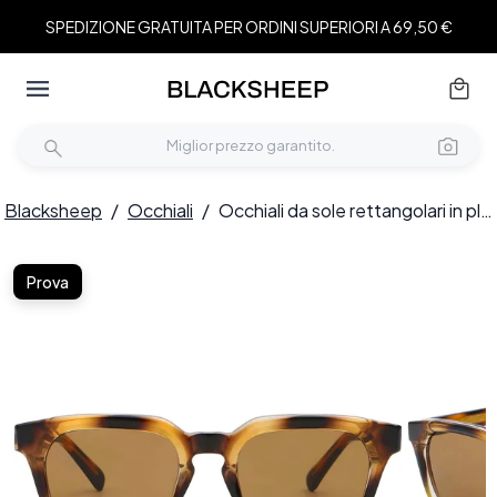
SPEDIZIONE GRATUITA PER ORDINI SUPERIORI A 69,50 €
Blacksheep
/
Occhiali
/
Occhiali da sole rettangolari in plastica effetto tartaruga #BS2503-0234
Prova