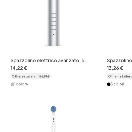
Spazzolino elettrico avanzato, 5
Spazzolino 
modalità, 40000 colpi/minuto, 8
modalità di
14
,
22
€
13
,
26
€
testine
Other retailers
56
,
91
€
Other retailers
1 colore
3 colori