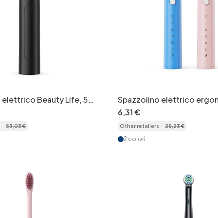
elettrico Beauty Life, 5
Spazzolino elettrico ergo
 pulizia, setole morbide
bambini con timer intellige
6
,
31
€
morbide e 8 testine.
53
,
03
€
Other retailers
25
,
23
€
2 colori