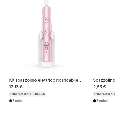
Kit spazzolino elettrico ricaricabile
Spazzolino
3D per una pulizia orale profonda
impermeabi
12
,
13
€
2
,
53
€
ricaricabil
Other retailers
48
,
52
€
Other retailers
durata di 6
3 colori
3 colori