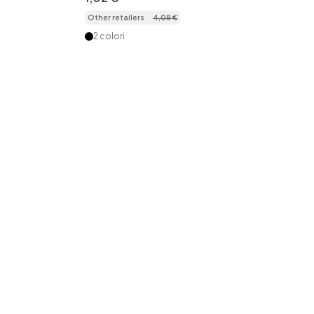
gio.
compatibili con Oral-B
Other retailers
4
,
08
€
2 colori