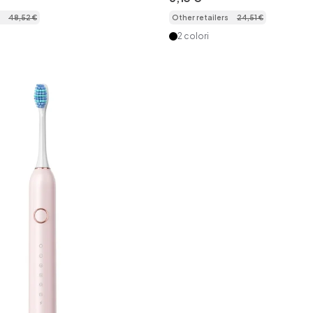
ricambio e custodia da
densità e custodia da viag
48
,
52
€
Other retailers
24
,
51
€
2 colori