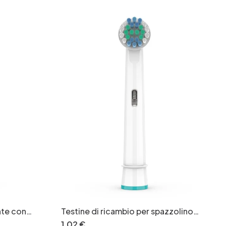
nte con
Testine di ricambio per spazzolino
ad alta
elettrico con setole morbide,
1
,
02
€