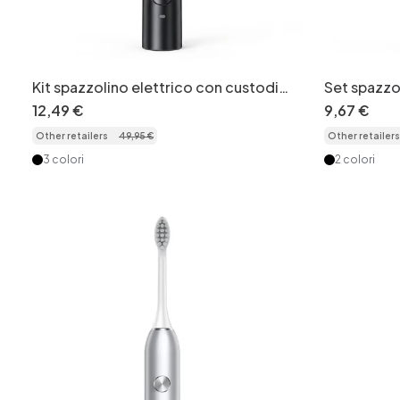
Kit spazzolino elettrico con custodia
Set spazzol
da viaggio, testine multiple e pulisci
custodia da
12
,
49
€
9
,
67
€
lingua.
ricambio, p
Other retailers
49
,
95
€
Other retailers
3 colori
2 colori