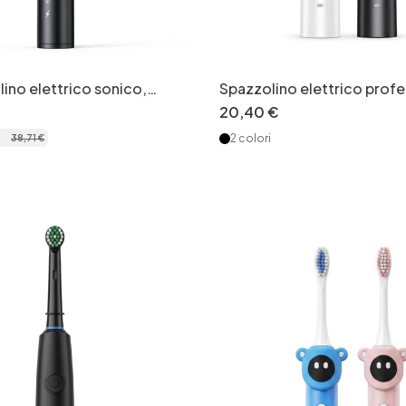
ino elettrico sonico,
Spazzolino elettrico profe
 viaggio, testine di
Beauty Life, pulizia profon
20
,
40
€
ulisci lingua
testine
2 colori
38
,
71
€