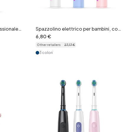
ssionale
Spazzolino elettrico per bambini, con
da, 4/8
setole extra morbide e design
6
,
80
€
divertente.
Other retailers
27
,
17
€
3 colori