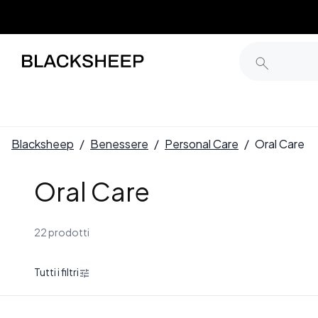
Blacksheep
/
Benessere
/
Personal Care
/
Oral Care
Oral Care
22 prodotti
Tutti i filtri