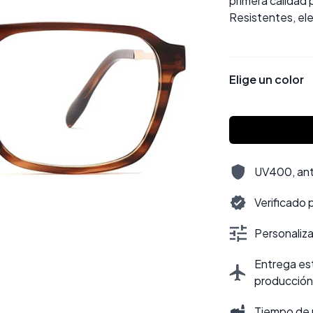
primera calidad 
Resistentes, ele
Elige un color
UV400, antir
Verificado 
Personalizac
Entrega est
producción
Tiempo de 