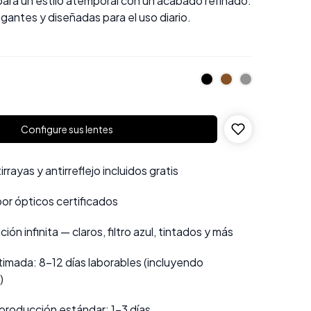
para un estilo atemporal con un acabado refinado.
gantes y diseñadas para el uso diario.
Configure sus lentes
rayas y antirreflejo incluidos gratis
por ópticos certificados
ión infinita — claros, filtro azul, tintados y más
imada: 8–12 días laborables (incluyendo
)
producción estándar: 1–3 días