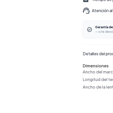
Atención al
Garantía de
— o te devo
Detalles del pr
Dimensiones
Ancho del mar
Longitud del t
Ancho de la len