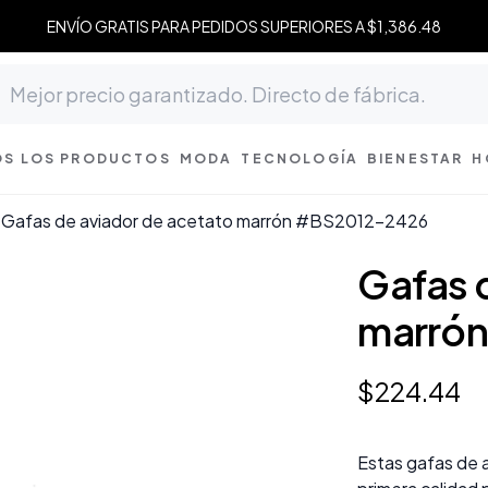
ENVÍO GRATIS PARA PEDIDOS SUPERIORES A $1,386.48
S LOS PRODUCTOS
MODA
TECNOLOGÍA
BIENESTAR
H
Gafas de aviador de acetato marrón #BS2012-2426
Gafas 
marró
$
224
.
44
Estas gafas de 