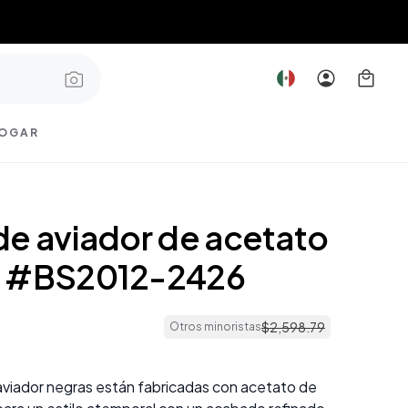
OGAR
de aviador de acetato
n #BS2012-2426
$
2
,
598
.
79
Otros minoristas
aviador negras están fabricadas con acetato de