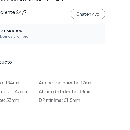
 cliente 24/7
Chat en vivo
 visión 100%
lvemos el dinero.
oducto
co:
134mm
Ancho del puente:
17mm
emplo:
145mm
Altura de la lente:
38mm
te:
53mm
DP mínima:
61.5mm