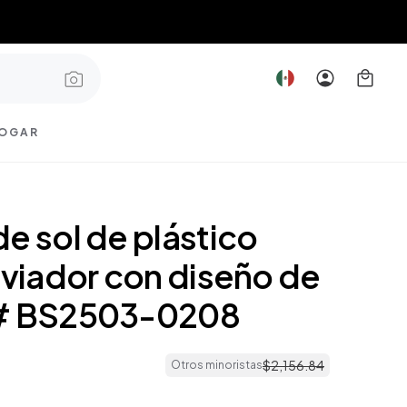
OGAR
e sol de plástico
aviador con diseño de
 # BS2503-0208
$
2
,
156
.
84
Otros minoristas