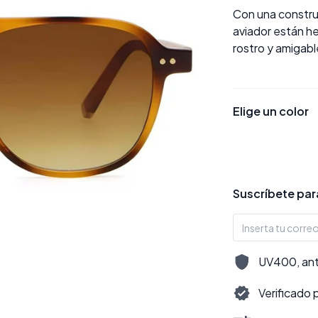
Con una constru
aviador están he
rostro y amigab
Elige un color
Suscríbete para
UV400, antir
Verificado 