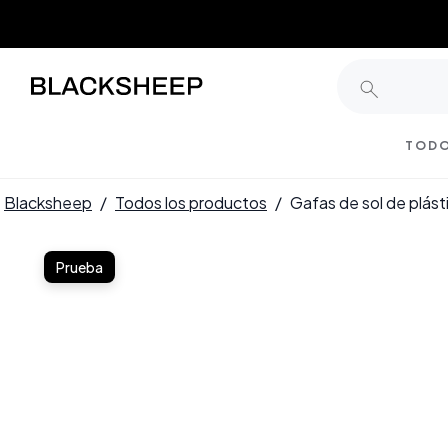
TODO
Blacksheep
/
Todos los productos
/
Gafas de sol de plás
Prueba