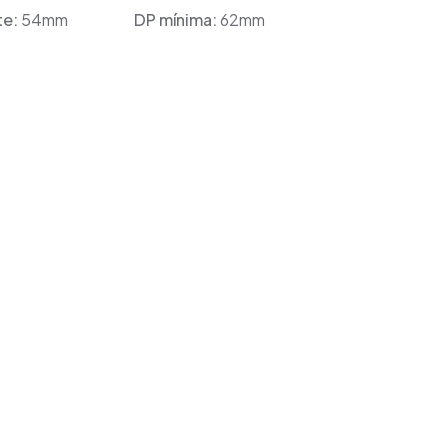
te:
54mm
DP mínima:
62mm