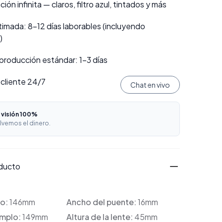
ión infinita — claros, filtro azul, tintados y más
imada: 8–12 días laborables (incluyendo
)
producción estándar: 1–3 días
 cliente 24/7
Chat en vivo
 visión 100%
lvemos el dinero.
oducto
co:
146mm
Ancho del puente:
16mm
emplo:
149mm
Altura de la lente:
45mm