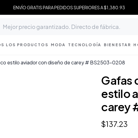
ENVÍO GRATIS PARA PEDIDOS SUPERIORES A $1,380.93
S LOS PRODUCTOS
MODA
TECNOLOGÍA
BIENESTAR
H
tico estilo aviador con diseño de carey # BS2503-0208
Gafas d
estilo 
carey
$
137
.
23