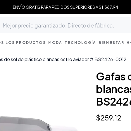
ENVÍO GRATIS PARA PEDIDOS SUPERIORES A $1,387.94
S LOS PRODUCTOS
MODA
TECNOLOGÍA
BIENESTAR
H
s de sol de plástico blancas estilo aviador # BS2426-0012
Gafas d
blancas
BS242
$
259
.
12