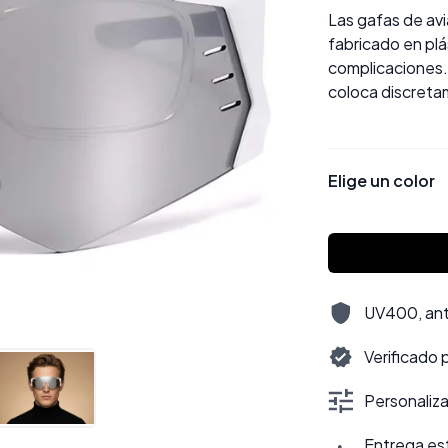
Las gafas de avi
fabricado en plás
complicaciones.
coloca discretam
Elige un color
UV400, antir
Verificado 
Personalizac
Entrega est