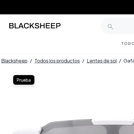
TODO
Blacksheep
/
Todos los productos
/
Lentes de sol
/
Gafa
Prueba