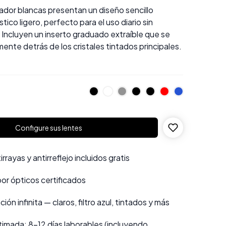
ador blancas presentan un diseño sencillo
tico ligero, perfecto para el uso diario sin
 Incluyen un inserto graduado extraíble que se
ente detrás de los cristales tintados principales.
Configure sus lentes
rayas y antirreflejo incluidos gratis
por ópticos certificados
ión infinita — claros, filtro azul, tintados y más
imada: 8–12 días laborables (incluyendo