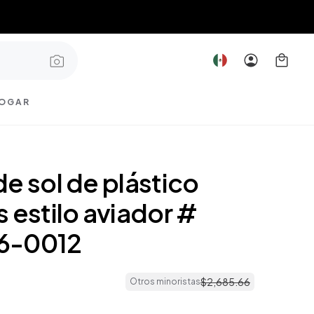
OGAR
e sol de plástico
 estilo aviador #
6-0012
$
2
,
685
.
66
Otros minoristas