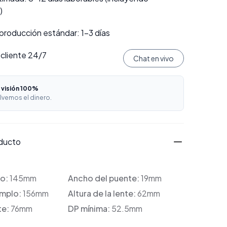
)
producción estándar: 1–3 días
 cliente 24/7
Chat en vivo
 visión 100%
lvemos el dinero.
oducto
co:
145mm
Ancho del puente:
19mm
emplo:
156mm
Altura de la lente:
62mm
te:
76mm
DP mínima:
52.5mm