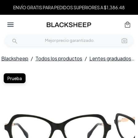
ENVÍO GRATIS PARA PEDIDOS SUPERIORES A $1,386.48
Blacksheep
/
Todos los productos
/
Lentes graduados
/
Prueba