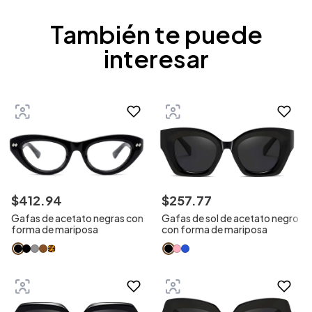
También te puede
interesar
$
412
.
94
$
257
.
77
Gafas de acetato negras con
Gafas de sol de acetato negro
forma de mariposa
con forma de mariposa