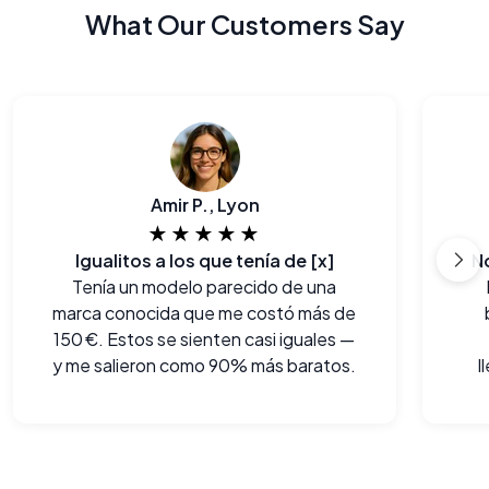
What Our Customers Say
Amir P., Lyon
★★★★★
Igualitos a los que tenía de [x]
N
Tenía un modelo parecido de una
marca conocida que me costó más de
150 €. Estos se sienten casi iguales —
y me salieron como 90% más baratos.
l