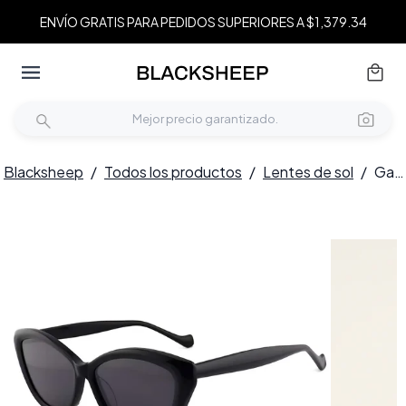
ENVÍO GRATIS PARA PEDIDOS SUPERIORES A $1,379.34
Blacksheep
/
Todos los productos
/
Lentes de sol
/
Gafas de sol de acetato negro con forma de mariposa #BS2012-1307