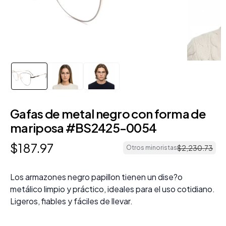
Gafas de metal negro con forma de
mariposa #BS2425-0054
$
187
.
97
$
2
,
230
.
73
Otros minoristas
Los armazones negro papillon tienen un dise?o
metálico limpio y práctico, ideales para el uso cotidiano.
Ligeros, fiables y fáciles de llevar.