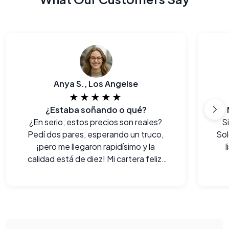
Anya S., Los Angelse
★★★★★
¿Estaba soñando o qué?
¿En serio, estos precios son reales?
S
Pedí dos pares, esperando un truco,
Sol
¡pero me llegaron rapidísimo y la
calidad está de diez! Mi cartera feliz,
yo más.