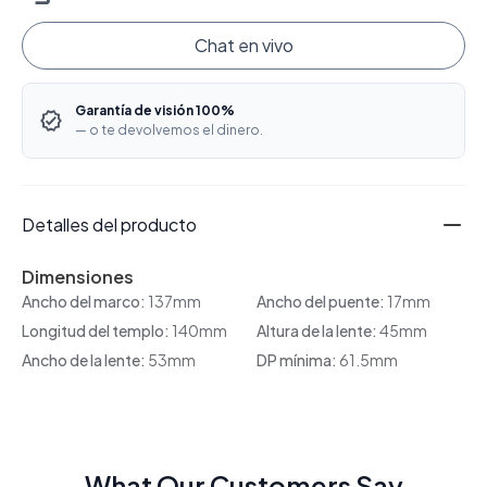
Chat en vivo
Garantía de visión 100%
— o te devolvemos el dinero.
Detalles del producto
Dimensiones
Ancho del marco:
137mm
Ancho del puente:
17mm
Longitud del templo:
140mm
Altura de la lente:
45mm
Ancho de la lente:
53mm
DP mínima:
61.5mm
What Our Customers Say