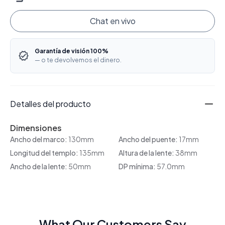
Chat en vivo
Garantía de visión 100%
— o te devolvemos el dinero.
Detalles del producto
Dimensiones
Ancho del marco:
130mm
Ancho del puente:
17mm
Longitud del templo:
135mm
Altura de la lente:
38mm
Ancho de la lente:
50mm
DP mínima:
57.0mm
What Our Customers Say