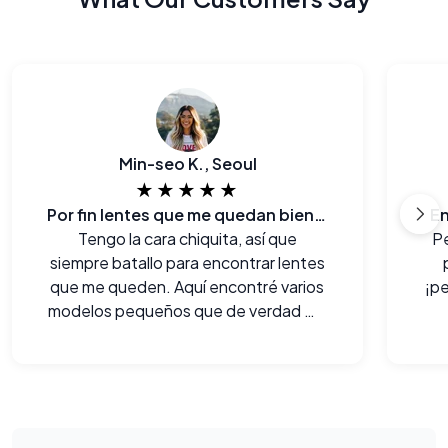
Min-seo K., Seoul
★★★★★
Por fin lentes que me quedan bien... y al bolsillo también.
En
Tengo la cara chiquita, así que
P
siempre batallo para encontrar lentes
que me queden. Aquí encontré varios
¡pe
modelos pequeños que de verdad me
lucen.