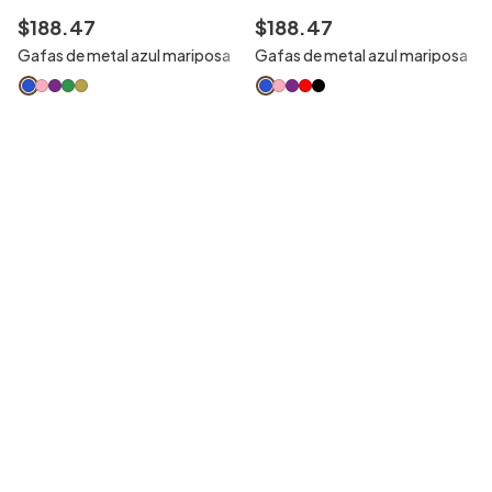
$
188
.
47
$
188
.
47
Gafas de metal azul mariposa
Gafas de metal azul mariposa