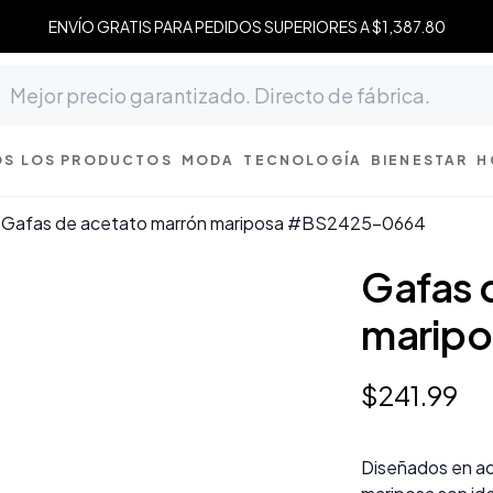
ENVÍO GRATIS PARA PEDIDOS SUPERIORES A $1,387.80
S LOS PRODUCTOS
MODA
TECNOLOGÍA
BIENESTAR
H
Gafas de acetato marrón mariposa #BS2425-0664
Gafas 
marip
$
241
.
99
Diseñados en a