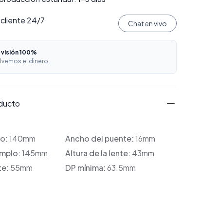
 cliente 24/7
Chat en vivo
 visión 100%
lvemos el dinero.
oducto
co:
140mm
Ancho del puente:
16mm
emplo:
145mm
Altura de la lente:
43mm
te:
55mm
DP mínima:
63.5mm