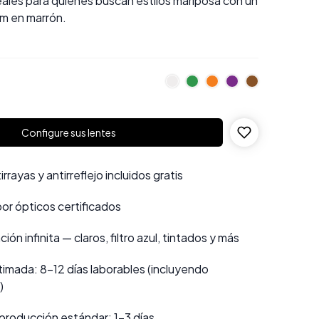
eales para quienes buscan estilos mariposa con un
m en marrón.
Configure sus lentes
rayas y antirreflejo incluidos gratis
por ópticos certificados
ión infinita — claros, filtro azul, tintados y más
imada: 8–12 días laborables (incluyendo
)
producción estándar: 1–3 días