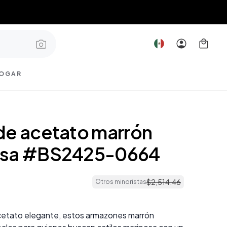
OGAR
de acetato marrón
osa #BS2425-0664
$
2
,
514
.
46
Otros minoristas
cetato elegante, estos armazones marrón