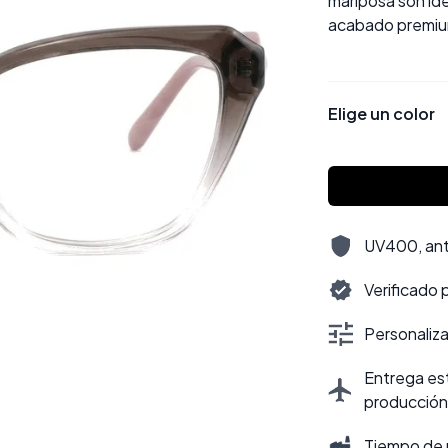
mariposa son id
acabado premiu
Elige un color
UV400, antir
Verificado 
Personalizac
Entrega est
producción
Tiempo de 