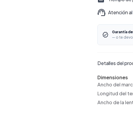
Atención al
Garantía de
— o te devo
Detalles del pr
Dimensiones
Ancho del mar
Longitud del t
Ancho de la len