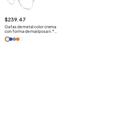
$
239
.
47
Gafas de metal color crema
con forma de mariposa n.°
BS2425-1213