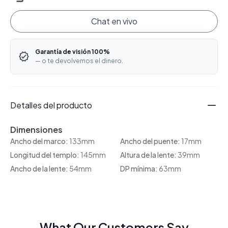
Chat en vivo
Garantía de visión 100%
— o te devolvemos el dinero.
Detalles del producto
Dimensiones
Ancho del marco:
133mm
Ancho del puente:
17mm
Longitud del templo:
145mm
Altura de la lente:
39mm
Ancho de la lente:
54mm
DP mínima:
63mm
What Our Customers Say