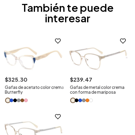
También te puede
interesar
$
325
.
30
$
239
.
47
Gafas de acetato color crema
Gafas de metal color crema
Butterfly
con forma de mariposa