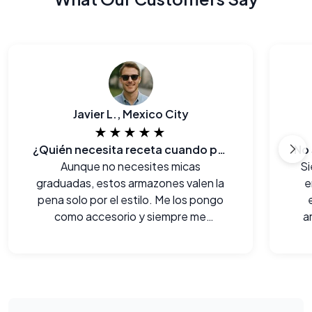
Javier L., Mexico City
★★★★★
¿Quién necesita receta cuando puedes verte así?
Aunque no necesites micas
Si
graduadas, estos armazones valen la
e
pena solo por el estilo. Me los pongo
como accesorio y siempre me
a
chulean.