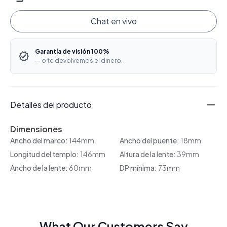
Chat en vivo
Garantía de visión 100%
— o te devolvemos el dinero.
Detalles del producto
Dimensiones
Ancho del marco:
144mm
Ancho del puente:
18mm
Longitud del templo:
146mm
Altura de la lente:
39mm
Ancho de la lente:
60mm
DP mínima:
73mm
What Our Customers Say