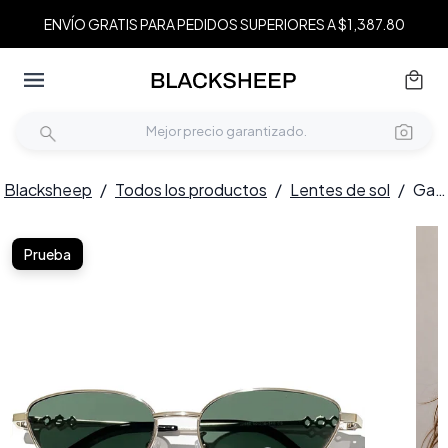
ENVÍO GRATIS PARA PEDIDOS SUPERIORES A $1,387.80
Blacksheep
/
Todos los productos
/
Lentes de sol
/
Gafas de sol de metal dorado con diseño de mariposa #BS0824-0178
Prueba