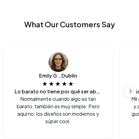
What Our Customers Say
Emily G., Dublin
★★★★★
Lo barato no tiene por qué ser aburrido!
Normalmente cuando algo es tan
Mil
barato, también es muy simple. Pero
y 
aquí no: los diseños son modernos y
gus
súper cool.