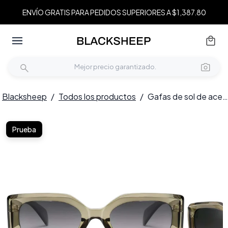
ENVÍO GRATIS PARA PEDIDOS SUPERIORES A $1,387.80
Blacksheep
/
Todos los productos
/
Gafas de sol de acetato verde mariposa # BS2607-0004
Prueba