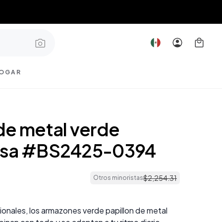
OGAR
de metal verde
osa #BS2425-0394
$
2
,
254
.
31
Otros minoristas
ionales, los armazones verde papillon de metal