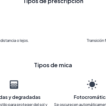
Tipos de prescripción
distancia o lejos.
Transición 
Tipos de mica
adas y degradadas
Fotocromátic
stilo para proteger del sol y
Se oscurecen automáticament