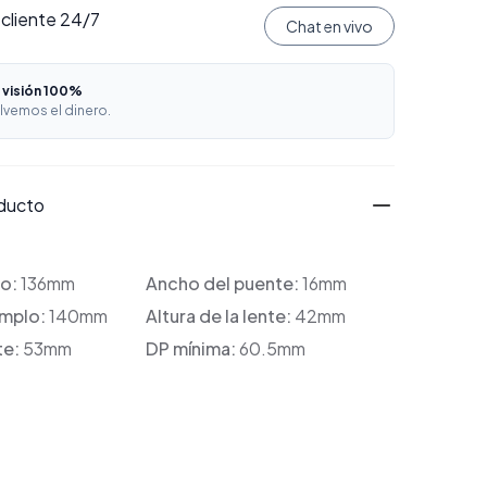
 cliente 24/7
Chat en vivo
 visión 100%
lvemos el dinero.
oducto
co:
136mm
Ancho del puente:
16mm
emplo:
140mm
Altura de la lente:
42mm
te:
53mm
DP mínima:
60.5mm