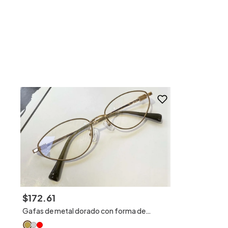
$
172
.
61
Gafas de metal dorado con forma de
mariposa