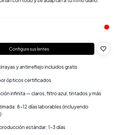
binan con todo y se adaptan a tu ritmo diario.
Configure sus lentes
rayas y antirreflejo incluidos gratis
por ópticos certificados
ión infinita — claros, filtro azul, tintados y más
imada: 8–12 días laborables (incluyendo
)
producción estándar: 1–3 días