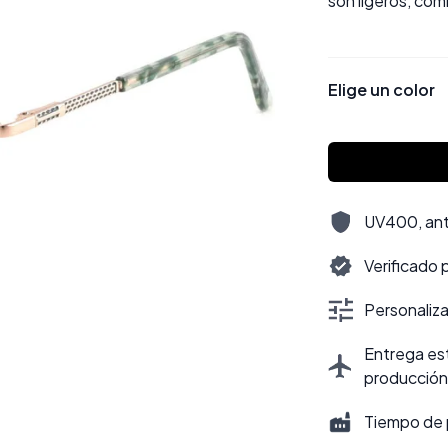
son ligeros, com
Elige un color
UV400, antir
Verificado 
Personalizac
Entrega est
producción
Tiempo de 