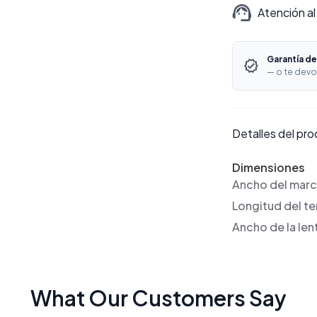
Atención al
Garantía de
— o te devo
Detalles del pr
Dimensiones
Ancho del mar
Longitud del t
Ancho de la len
What Our Customers Say