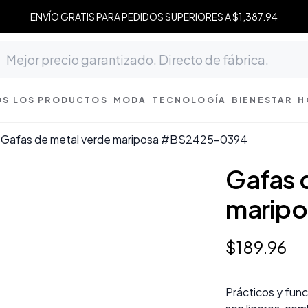
ENVÍO GRATIS PARA PEDIDOS SUPERIORES A $1,387.94
S LOS PRODUCTOS
MODA
TECNOLOGÍA
BIENESTAR
H
Gafas de metal verde mariposa #BS2425-0394
Gafas 
marip
$
189
.
96
Prácticos y func