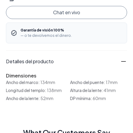
Chat en vivo
Garantía de visión 100%
— o te devolvemos el dinero.
Detalles del producto
Dimensiones
Ancho del marco:
134mm
Ancho del puente:
17mm
Longitud del templo:
138mm
Altura de la lente:
41mm
Ancho de la lente:
52mm
DP mínima:
60mm
What Our Customers Say