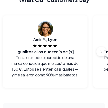
Amir P., Lyon
★★★★★
Igualitos a los que tenía de [x]
En
Tenía un modelo parecido de una
P
marca conocida que me costó más de
150 €. Estos se sienten casi iguales —
¡pe
y me salieron como 90% más baratos.