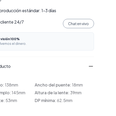
producción estándar: 1–3 días
 cliente 24/7
Chat en vivo
 visión 100%
lvemos el dinero.
oducto
co:
138mm
Ancho del puente:
18mm
emplo:
145mm
Altura de la lente:
39mm
te:
53mm
DP mínima:
62.5mm