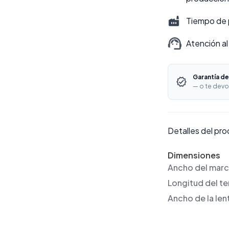
Tiempo de 
Atención al
Garantía de
— o te devo
Detalles del pr
Dimensiones
Ancho del mar
Longitud del t
Ancho de la len