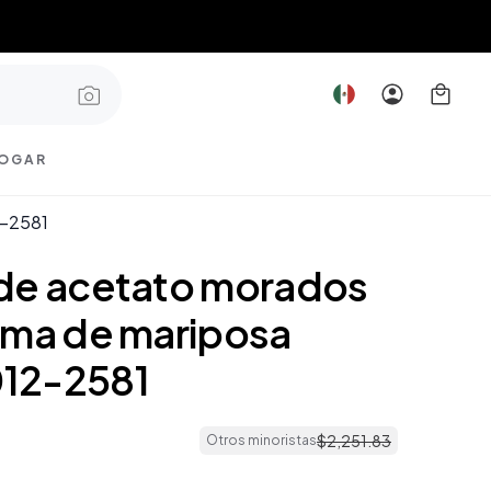
OGAR
2-2581
de acetato morados
rma de mariposa
12-2581
$
2
,
251
.
83
Otros minoristas