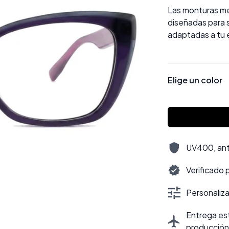
Las monturas me
diseñadas para s
adaptadas a tu es
Elige un color
UV400, antir
Verificado 
Personalizac
Entrega est
producción