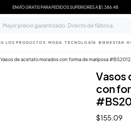
ENVÍO GRATIS PARA PEDIDOS SUPERIORES A $1,386.48
S LOS PRODUCTOS
MODA
TECNOLOGÍA
BIENESTAR
H
Vasos de acetato morados con forma de mariposa #BS201
Vasos 
con fo
#BS20
$
155
.
09