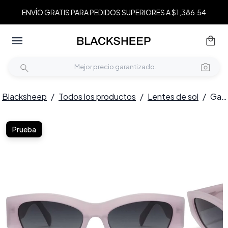
ENVÍO GRATIS PARA PEDIDOS SUPERIORES A $1,386.54
Blacksheep
/
Todos los productos
/
Lentes de sol
/
Gafas de sol de acetato morado con forma de mariposa n.° BS2607-0565
Prueba