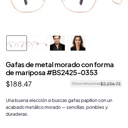
Gafas de metal morado con forma
de mariposa #BS2425-0353
$
188
.
47
$
2
,
236
.
73
Otros minoristas
Una buena elección si buscas gafas papillon con un
acabado metálico morado — sencillas, ponibles y
duraderas.