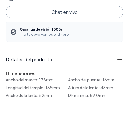
Chat en vivo
Garantía de visión 100%
— o te devolvemos el dinero.
Detalles del producto
Dimensiones
Ancho del marco:
133mm
Ancho del puente:
16mm
Longitud del templo:
135mm
Altura de la lente:
43mm
Ancho de la lente:
52mm
DP mínima:
59.0mm