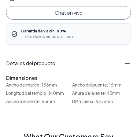
Chat en vivo
Garantía de visión 100%
— o te devolvemos el dinero.
Detalles del producto
Dimensiones
Ancho del marco:
138mm
Ancho del puente:
16mm
Longitud del templo:
140mm
Altura de la lente:
45mm
Ancho de la lente:
55mm
DP mínima:
63.5mm
What Our Customers Say