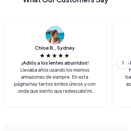
Chloe B., Sydney
★★★★★
¡Adiós a los lentes aburridos!
Llevaba años usando los mismos
armazones de siempre. En esta
ba
página hay tantos estilos únicos y con
aq
onda que siento que redescubrí mi
estilo personal.