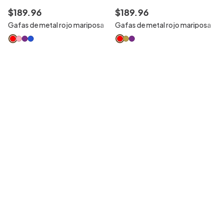
$
189
.
96
$
189
.
96
Gafas de metal rojo mariposa
Gafas de metal rojo mariposa