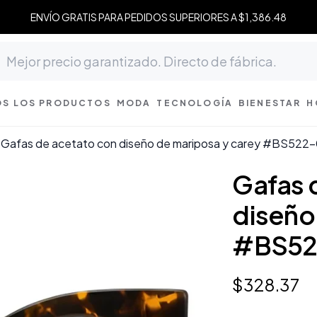
ENVÍO GRATIS PARA PEDIDOS SUPERIORES A $1,386.48
S LOS PRODUCTOS
MODA
TECNOLOGÍA
BIENESTAR
H
Gafas de acetato con diseño de mariposa y carey #BS522
Gafas 
diseño
#BS52
$
328
.
37