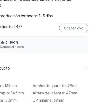
)
producción estándar: 1–3 días
 cliente 24/7
Chat en vivo
 visión 100%
lvemos el dinero.
oducto
co:
139mm
Ancho del puente:
29mm
emplo:
145mm
Altura de la lente:
47mm
te:
50mm
DP mínima:
69mm