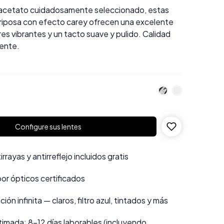
 acetato cuidadosamente seleccionado, estas
iposa con efecto carey ofrecen una excelente
res vibrantes y un tacto suave y pulido. Calidad
iente.
Configure sus lentes
rayas y antirreflejo incluidos gratis
por ópticos certificados
ión infinita — claros, filtro azul, tintados y más
imada: 8–12 días laborables (incluyendo