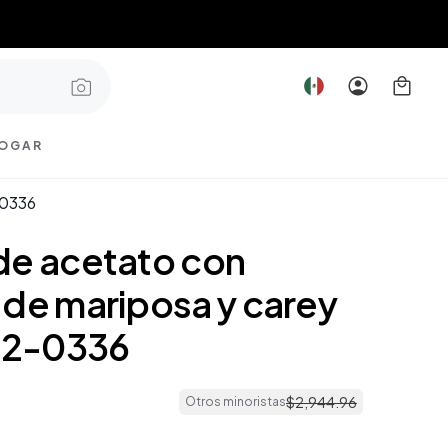
OGAR
-0336
de acetato con
 de mariposa y carey
2-0336
$
2
,
944
.
96
Otros minoristas