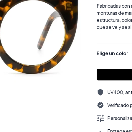
Fabricadas con
monturas de mar
estructura, colo
que se ve y se s
Elige un color
UV400, antir
Verificado 
Personalizac
Entrega est