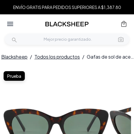
ENVÍO GRATIS PARA PEDIDOS SUPERIORES A $1,387.80
Blacksheep
/
Todos los productos
/
Gafas de sol de acetato con forma de mariposa y carey n.° BS2607-0587
Prueba