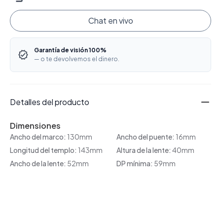
Chat en vivo
Garantía de visión 100%
— o te devolvemos el dinero.
Detalles del producto
Dimensiones
Ancho del marco:
130mm
Ancho del puente:
16mm
Longitud del templo:
143mm
Altura de la lente:
40mm
Ancho de la lente:
52mm
DP mínima:
59mm