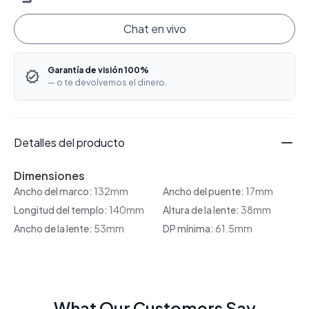
Chat en vivo
Garantía de visión 100%
— o te devolvemos el dinero.
Detalles del producto
Dimensiones
Ancho del marco:
132mm
Ancho del puente:
17mm
Longitud del templo:
140mm
Altura de la lente:
38mm
Ancho de la lente:
53mm
DP mínima:
61.5mm
What Our Customers Say