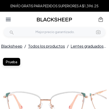
ENVÍO GRATIS PARA PEDIDOS SUPERIORES A $1,396.25
Blacksheep
/
Todos los productos
/
Lentes graduados
/
Prueba