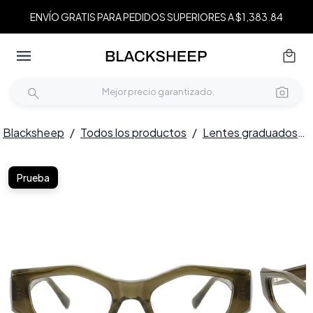
ENVÍO GRATIS PARA PEDIDOS SUPERIORES A $1,383.84
Blacksheep
/
Todos los productos
/
Lentes graduados
/
Prueba