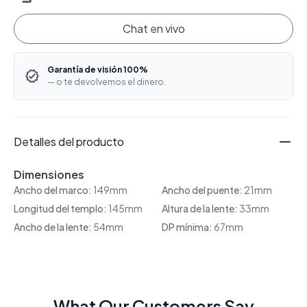
Chat en vivo
Garantía de visión 100%
— o te devolvemos el dinero.
Detalles del producto
Dimensiones
Ancho del marco:
149mm
Ancho del puente:
21mm
Longitud del templo:
145mm
Altura de la lente:
33mm
Ancho de la lente:
54mm
DP mínima:
67mm
What Our Customers Say