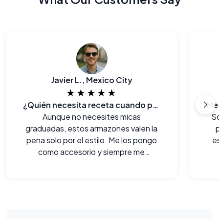
Javier L., Mexico City
★★★★★
¿Quién necesita receta cuando puedes verte así?
Aunque no necesites micas
So
graduadas, estos armazones valen la
pena solo por el estilo. Me los pongo
e
como accesorio y siempre me
chulean.