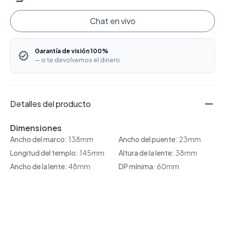
Chat en vivo
Garantía de visión 100%
— o te devolvemos el dinero.
Detalles del producto
Dimensiones
Ancho del marco:
138mm
Ancho del puente:
23mm
Longitud del templo:
145mm
Altura de la lente:
38mm
Ancho de la lente:
48mm
DP mínima:
60mm