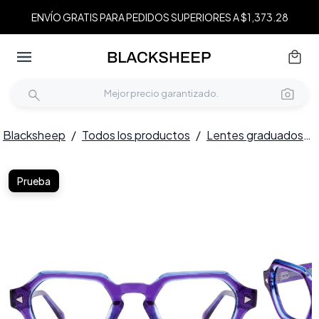
ENVÍO GRATIS PARA PEDIDOS SUPERIORES A $1,373.28
Blacksheep
/
Todos los productos
/
Lentes graduados
/
Prueba