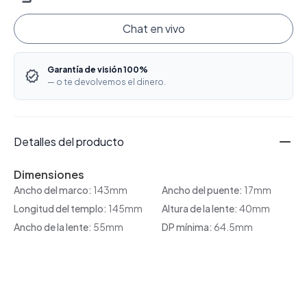
Chat en vivo
Garantía de visión 100%
— o te devolvemos el dinero.
Detalles del producto
Dimensiones
Ancho del marco:
143mm
Ancho del puente:
17mm
Longitud del templo:
145mm
Altura de la lente:
40mm
Ancho de la lente:
55mm
DP mínima:
64.5mm