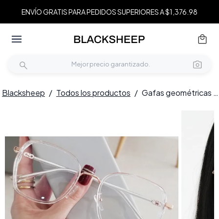
ENVÍO GRATIS PARA PEDIDOS SUPERIORES A $1,376.98
Blacksheep
/
Todos los productos
/
Gafas geométricas de metal transparente #BS0406-0159