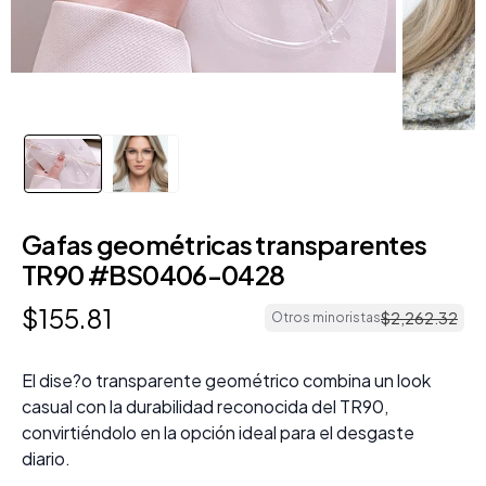
Gafas geométricas transparentes
TR90 #BS0406-0428
$
155
.
81
$
2
,
262
.
32
Otros minoristas
El dise?o transparente geométrico combina un look
casual con la durabilidad reconocida del TR90,
convirtiéndolo en la opción ideal para el desgaste
diario.