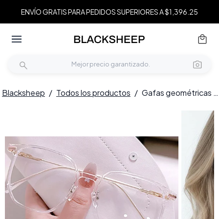
ENVÍO GRATIS PARA PEDIDOS SUPERIORES A $1,396.25
Blacksheep
/
Todos los productos
/
Gafas geométricas transparentes TR90 #BS0406-0428