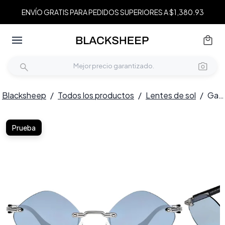
ENVÍO GRATIS PARA PEDIDOS SUPERIORES A $1,380.93
Blacksheep
/
Todos los productos
/
Lentes de sol
/
Gafas de sol invisibles de metal plateado #BS2503-0090
Prueba