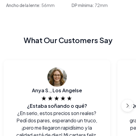
Ancho de la lente:
56mm
DP mínima:
72mm
What Our Customers Say
Anya S., Los Angelse
★★★★★
¿Estaba soñando o qué?
¿En serio, estos precios son reales?
Pedí dos pares, esperando un truco,
gr
¡pero me llegaron rapidísimo y la
pe
calidad está de diez! Mi cartera feliz,