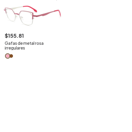
$
155
.
81
Gafas de metal rosa
irregulares