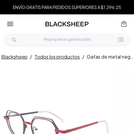
ENVÍO GRATIS PARA PEDIDOS SUPERIORES A $1,396.25
Blacksheep
/
Todos los productos
/
Gafas de metal negro irregulares #BS2425-0192