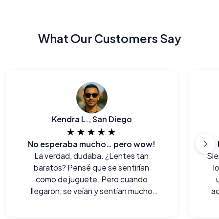
What Our Customers Say
Kendra L., San Diego
★★★★★
No esperaba mucho… pero wow!
La verdad, dudaba. ¿Lentes tan
Sie
baratos? Pensé que se sentirían
l
como de juguete. Pero cuando
llegaron, se veían y sentían mucho
ac
mejor de lo que imaginaba. Súper
sorprendida.