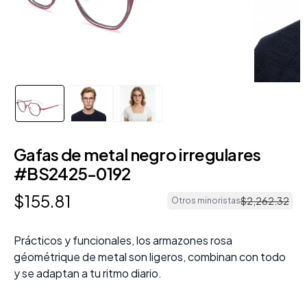
Gafas de metal negro irregulares
#BS2425-0192
$
155
.
81
$
2
,
262
.
32
Otros minoristas
Prácticos y funcionales, los armazones rosa
géométrique de metal son ligeros, combinan con todo
y se adaptan a tu ritmo diario.