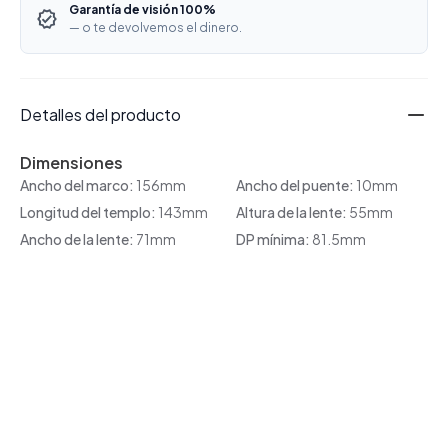
Garantía de visión 100%
— o te devolvemos el dinero.
Detalles del producto
Dimensiones
Ancho del marco:
156mm
Ancho del puente:
10mm
Longitud del templo:
143mm
Altura de la lente:
55mm
Ancho de la lente:
71mm
DP mínima:
81.5mm