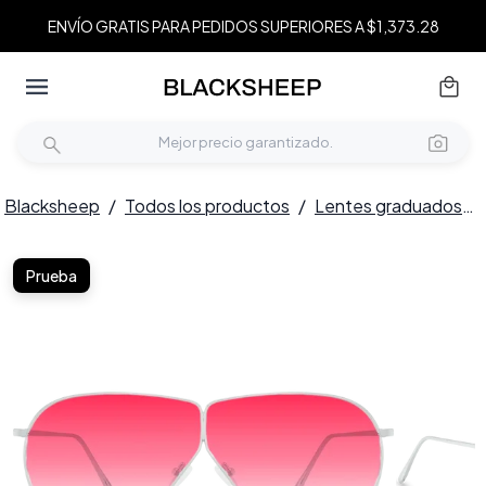
ENVÍO GRATIS PARA PEDIDOS SUPERIORES A $1,373.28
Blacksheep
/
Todos los productos
/
Lentes graduados
/
Prueba