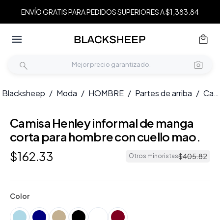
ENVÍO GRATIS PARA PEDIDOS SUPERIORES A $1,383.84
Blacksheep
/
Moda
/
HOMBRE
/
Partes de arriba
/
Camisas
Camisa Henley informal de manga
NUEVO
corta para hombre con cuello mao.
$
162
.
33
$
405
.
82
Otros minoristas
Color