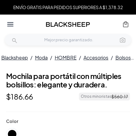
ENVÍO GRATIS PARA PEDIDOS SUPERIORES A $1,378.32
Blacksheep
/
Moda
/
HOMBRE
/
Accesorios
/
Bolsos
/
Mochila para portátil con múltiples
bolsillos: elegante y duradera.
$
186
.
66
$
560
.
17
Otros minoristas
Color